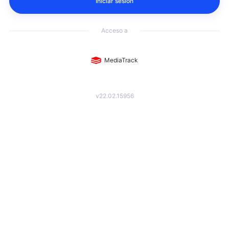
Iniciar sesión
Acceso a
MediaTrack
v22.02.15956